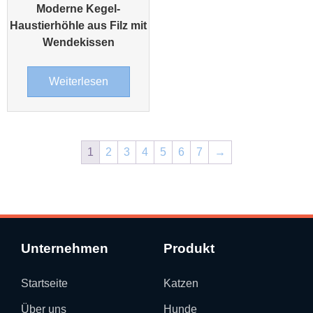
Moderne Kegel-
Haustierhöhle aus Filz mit
Wendekissen
Weiterlesen
1
2
3
4
5
6
7
→
Unternehmen
Produkt
Startseite
Katzen
Über uns
Hunde