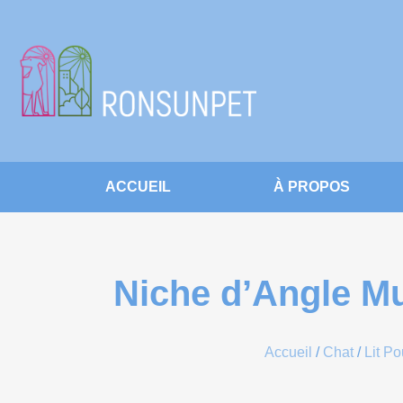
ACCUEIL
À PROPOS
Niche d’Angle Mu
Accueil
/
Chat
/
Lit Po