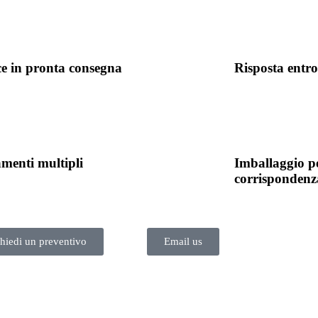
e in pronta consegna
Risposta entro
menti multipli
Imballaggio p
corrispondenz
chiedi un preventivo
Email us