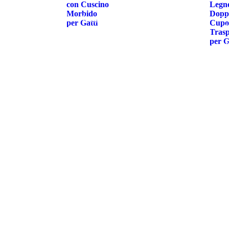
con Cuscino
Legn
Morbido
Dopp
Leggi
per Gatti
Cupo
Trasp
tutto
per G
t