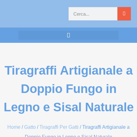
Tiragraffi Artigianale a
Doppio Fungo in
Legno e Sisal Naturale
Home
/
Gatto
/
Tiragraffi Per Gatti
/ Tiragraffi Artigianale a
Doppio Fungo in Legno e Sisal Naturale