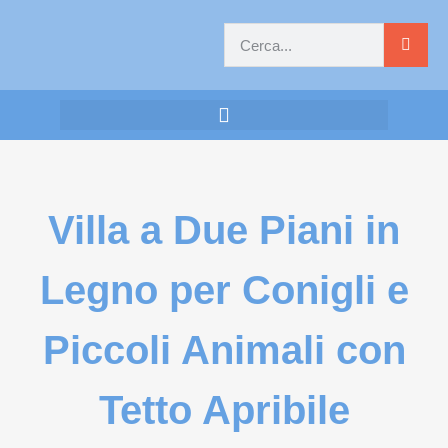
Villa a Due Piani in
Legno per Conigli e
Piccoli Animali con
Tetto Apribile