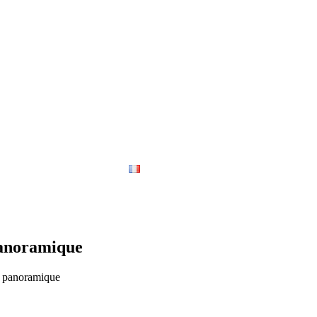
us
Français
 panoramique
he panoramique